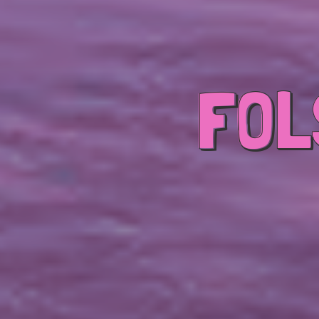
FOL
FOL